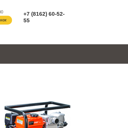
00
+7 (8162) 60-52-
нок
55