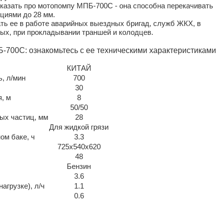
 сказать про мотопомпу МПБ-700С - она способна перекачивать
кциями до 28 мм.
ть ее в работе аварийных выездных бригад, служб ЖКХ, в
ых, при прокладывании траншей и колодцев.
Б-700С: ознакомьтесь с ее техническими характеристиками
КИТАЙ
, л/мин
700
30
, м
8
50/50
ых частиц, мм
28
Для жидкой грязи
ом баке, ч
3.3
725х540х620
48
Бензин
3.6
агрузке), л/ч
1.1
0.6