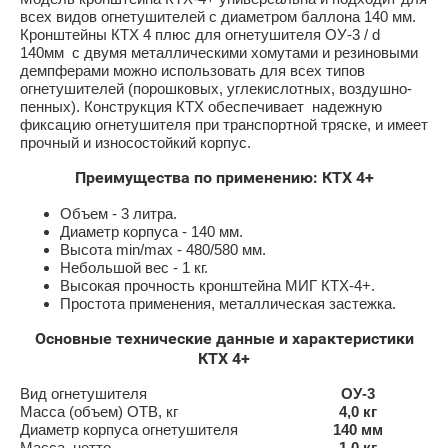
всех видов огнетушителей с диаметром баллона 140 мм.
Кронштейны КТХ 4 плюс для огнетушителя ОУ-3 / d
140мм с двумя металлическими хомутами и резиновыми
демпферами можно использовать для всех типов
огнетушителей (порошковых, углекислотных, воздушно-
пенных). Конструкция КТХ обеспечивает надежную
фиксацию огнетушителя при транспортной тряске, и имеет
прочный и износостойкий корпус.
Преимущества по применению: КТХ 4+
Объем - 3 литра.
Диаметр корпуса - 140 мм.
Высота min/max - 480/580 мм.
Небольшой вес - 1 кг.
Высокая прочность кронштейна МИГ КТХ-4+.
Простота применения, металлическая застежка.
Основные технические данные и характеристики
КТХ 4+
Вид огнетушителя
ОУ-3
Масса (объем) ОТВ, кг
4,0 кг
Диаметр корпуса огнетушителя
140 мм
Масса, нетто
1,0 кг