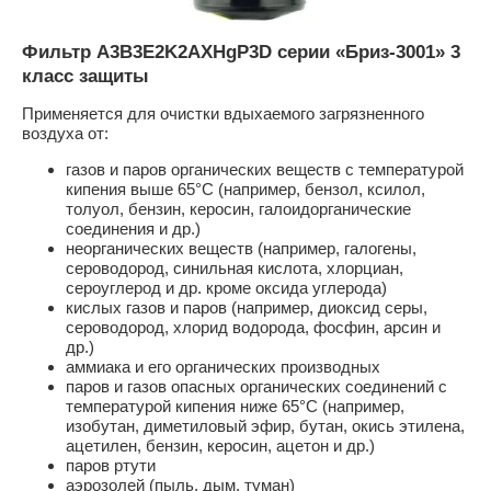
Фильтр A3B3E2K2AXHgP3D серии «Бриз-3001» 3
класс защиты
Применяется для очистки вдыхаемого загрязненного
воздуха от:
газов и паров органических веществ с температурой
кипения выше 65°С (например, бензол, ксилол,
толуол, бензин, керосин, галоидорганические
соединения и др.)
неорганических веществ (например, галогены,
сероводород, синильная кислота, хлорциан,
сероуглерод и др. кроме оксида углерода)
кислых газов и паров (например, диоксид серы,
сероводород, хлорид водорода, фосфин, арсин и
др.)
аммиака и его органических производных
паров и газов опасных органических соединений с
температурой кипения ниже 65°C (например,
изобутан, диметиловый эфир, бутан, окись этилена,
ацетилен, бензин, керосин, ацетон и др.)
паров ртути
аэрозолей (пыль, дым, туман)