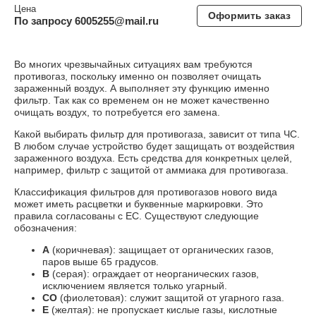
Цена
Оформить заказ
По запросу 6005255@mail.ru
Во многих чрезвычайных ситуациях вам требуются
противогаз, поскольку именно он позволяет очищать
зараженный воздух. А выполняет эту функцию именно
фильтр. Так как со временем он не может качественно
очищать воздух, то потребуется его замена.
Какой выбирать фильтр для противогаза, зависит от типа ЧС.
В любом случае устройство будет защищать от воздействия
зараженного воздуха. Есть средства для конкретных целей,
например, фильтр с защитой от аммиака для противогаза.
Классификация фильтров для противогазов нового вида
может иметь расцветки и буквенные маркировки. Это
правила согласованы с ЕС. Существуют следующие
обозначения:
А
(коричневая): защищает от органических газов,
паров выше 65 градусов.
В
(серая): ограждает от неорганических газов,
исключением является только угарный.
СО
(фиолетовая): служит защитой от угарного газа.
Е
(желтая): не пропускает кислые газы, кислотные