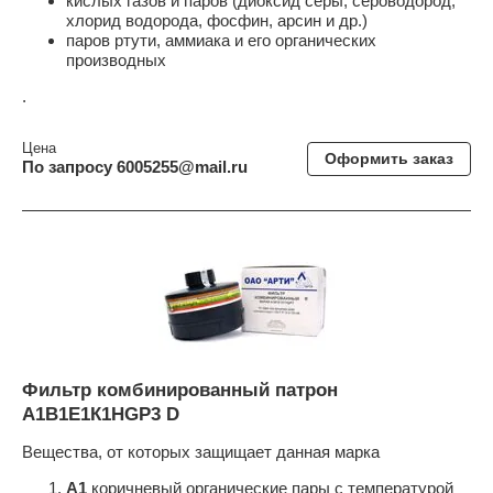
кислых газов и паров (диоксид серы, сероводород,
хлорид водорода, фосфин, арсин и др.)
паров ртути, аммиака и его органических
производных
.
Цена
Оформить заказ
По запросу 6005255@mail.ru
Фильтр комбинированный патрон
А1В1Е1К1HGР3 D
Вещества, от которых защищает данная марка
А1
коричневый органические пары с температурой