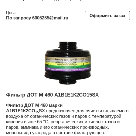
Цена
Оформить заказ
По запросу 6005255@mail.ru
Фильтр ДОТ М 460 А1В1Е1К2СО15SX
Фильтр ДОТ М 460 марки
А1В1Е1К2СО
SX
предназначен для очистки вдыхаемого
15
воздуха от органических газов и паров с температурой
кипения выше 65 °С, неорганических и кислых газов и
паров, аммиака и его органических производных,
монооксида углерода в составе фильтрующего