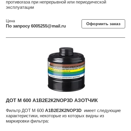
противогаза при непрерывной или периодической
эксплуатации
Цена
Оформить заказ
По запросу 6005255@mail.ru
ДОТ М 600 A1В2Е2К2NОР3D АЗОТЧИК
Фильтр ДОТ М 600
A1В2Е2К2NОР3D
имеет следующие
характеристики, некоторые из которых видны из
маркировки фильтра: