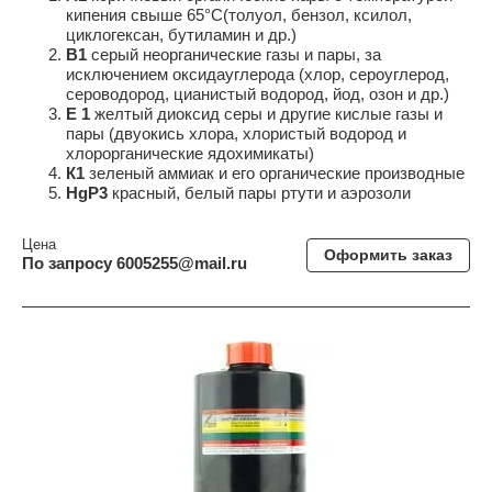
кипения свыше 65°C(толуол, бензол, ксилол,
циклогексан, бутиламин и др.)
В1
серый неорганические газы и пары, за
исключением оксидауглерода (хлор, сероуглерод,
сероводород, цианистый водород, йод, озон и др.)
Е 1
желтый диоксид серы и другие кислые газы и
пары (двуокись хлора, хлористый водород и
хлорорганические ядохимикаты)
К1
зеленый аммиак и его органические производные
HgP3
красный, белый пары ртути и аэрозоли
Цена
Оформить заказ
По запросу 6005255@mail.ru